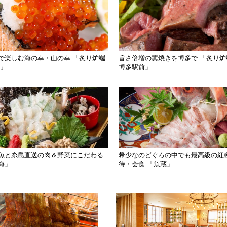
で楽しむ海の幸・山の幸 「炙り炉端
旨さ倍増の藁焼きを博多で 「炙り炉
新」
博多駅前」
魚と糸島直送の肉＆野菜にこだわる
希少なのどぐろの中でも最高級の紅
海」
待・会食 「魚蔵」