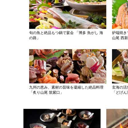
旬の魚と絶品もつ鍋で宴会 「博多 魚がし 海
炉端焼き
の路」
山尾 西
九州の恵み、素材の旨味を凝縮した絶品料理
玄海の活
「炙り山尾 筑紫口」
「どげん