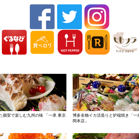
た個室で楽しむ九州の味 「一承 東京
博多名物イカ活造りと炉端焼き「一承
岡本店」