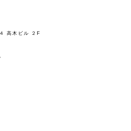
４ 高木ビル ２F
。