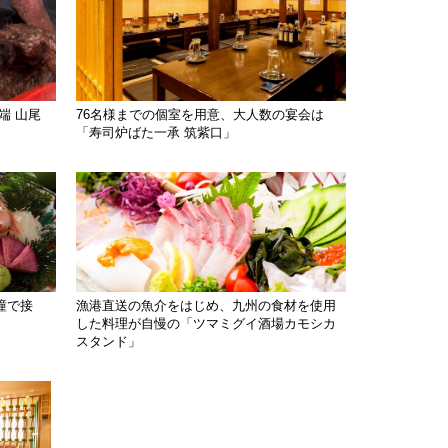
端 山尾
76名様までの個室を用意、大人数の宴会は
「寿司炉ばた一承 筑紫口」
瞳で接
漁港直送の魚介をはじめ、九州の食材を使用
した料理が自慢の「ツマミグイ酒場カモシカ
スタンド」