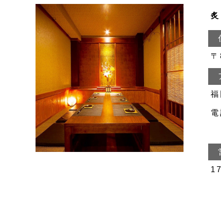
炙
〒
福
電
0
1