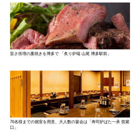
旨さ倍増の藁焼きを博多で 「炙り炉端 山尾 博多駅前」
76名様までの個室を用意、大人数の宴会は「寿司炉ばた一承 筑紫
口」