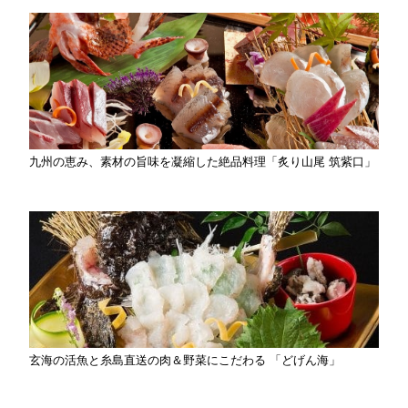
九州の恵み、素材の旨味を凝縮した絶品料理「炙り山尾 筑紫口」
玄海の活魚と糸島直送の肉＆野菜にこだわる 「どげん海」