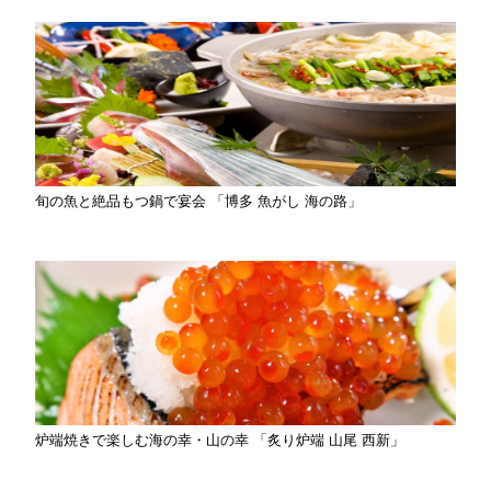
旬の魚と絶品もつ鍋で宴会 「博多 魚がし 海の路」
炉端焼きで楽しむ海の幸・山の幸 「炙り炉端 山尾 西新」