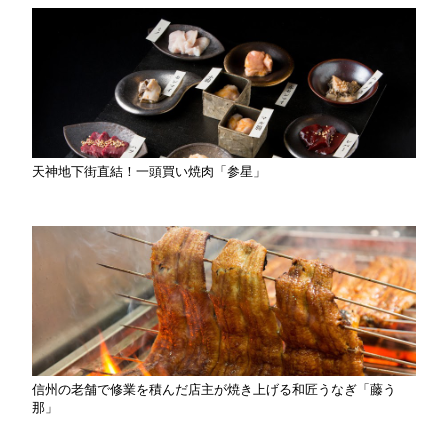
天神地下街直結！一頭買い焼肉「参星」
信州の老舗で修業を積んだ店主が焼き上げる和匠うなぎ「藤う
那」